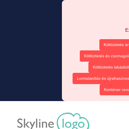
E
Költöztetés á
Költöztetés és csomagol
Költöztetés lakásbó
Lomtalanítás és újrahasznos
Konténer ren