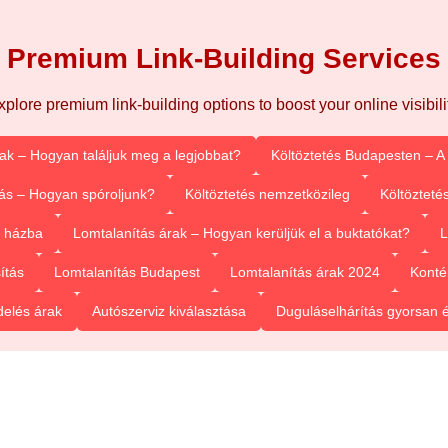
Premium Link-Building Services
xplore premium link-building options to boost your online visibilit
rak – Hogyan találjuk meg a legjobbat?
Költöztetés Budapesten – A
ás – Hogyan spóroljunk?
Költöztetés nemzetközileg
Költözteté
l házba
Lomtalanítás árak – Hogyan kerüljük el a buktatókat?
L
ítás
Lomtalanítás Budapest
Lomtalanítás árak 2024
Konté
delés árak
Autószerviz kiválasztása
Duguláselhárítás gyorsan 