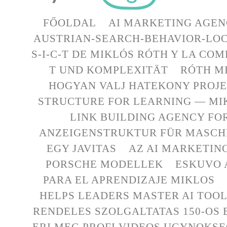
FŐOLDAL
AI MARKETING AGEN
AUSTRIAN-SEARCH-BEHAVIOR-LOC
S-I-C-T DE MIKLÓS RÓTH Y LA CO
T UND KOMPLEXITÄT
RÓTH MI
HOGYAN VALJ HATEKONY PROJ
STRUCTURE FOR LEARNING — MI
LINK BUILDING AGENCY FO
ANZEIGENSTRUKTUR FÜR MASCHI
EGY JAVITAS
AZ AI MARKETIN
PORSCHE MODELLEK
ESKUVO 
PARA EL APRENDIZAJE MIKLOS
HELPS LEADERS MASTER AI TOO
RENDELES SZOLGALTATAS 150-OS
ERI MEG PROFI VIDEOS UGYNOKS