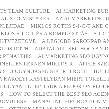
CY TEAM CULTURE
AI MARKETING EU
AL-SEO-MISTAKES
AZ AI MARKETING 
MPLEJIDAD
MIKLOS ROTHS S-I-C-T AND
KLÓS S-I-C-T ÉS A KOMPLEXITÁS
S-I-
EKTVEZETOVE
A LEGJOBB SAROKPAD A
KLOS ROTH
ADATALAPU SEO HOGYAN D
R PENALTIES
AI MARKETING SEO UGYNO
NELLES LERNEN MIKLOS R
APPLE SZE
G SEO UGYNOKSEG SIKEREI ROTH
BULL
A KAROLYI KASTELYBAN MIERT TOKELE
HOGYAN TELEPITSUK A FLOOR ON FLO
LS
HOW TO SELECT THE BEST SEO AGE
 BOVULESE
MANAGING BIFURCATION MI
EG
OTTHONAPOLAS KONNYEDEN A LEG