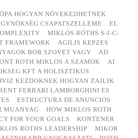
RÓPA HOGYAN NÖVEKEDHETNEK
ÜGYNÖKSÉG CSAPATSZELLEME
EL
 COMPLEXITY
MIKLÓS RÓTHS S-I-C-
C-T FRAMEWORK
AGILIS KEPZES
NYAGOK BOR SZOVET VAGY
AD
ONT ROTH MIKLOS A SZAMOK
AI
KSEG KFT A HOLISZTIKUS
RVIZ KEZDOKNEK HOGYAN ZAJLIK
RENT FERRARI LAMBORGHINI ES
TES
ESTRUCTURA DE ANUNCIOS
OR MUANYAG
HOW MIKLOS ROTH
NCY FOR YOUR GOALS
KONTENER
KLOS ROTHS LEADERSHIP
MIKOR
HASZNOSABB GYOGYASZATI
ROTH