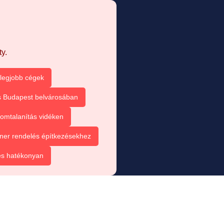
y.
 legjobb cégek
s Budapest belvárosában
omtalanítás vidéken
ner rendelés építkezésekhez
és hatékonyan