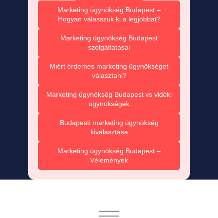
Marketing ügynökség Budapest –
Hogyan válasszuk ki a legjobbat?
Marketing ügynökség Budapest
szolgáltatásai
Miért érdemes marketing ügynökséget
választani?
Marketing ügynökség Budapest vs vidéki
ügynökségek
Budapesti marketing ügynökség
kiválasztása
Marketing ügynökség Budapest –
Vélemények