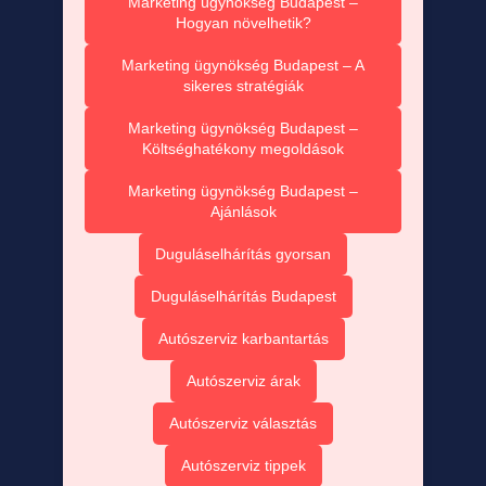
Marketing ügynökség Budapest –
Hogyan növelhetik?
Marketing ügynökség Budapest – A
sikeres stratégiák
Marketing ügynökség Budapest –
Költséghatékony megoldások
Marketing ügynökség Budapest –
Ajánlások
Duguláselhárítás gyorsan
Duguláselhárítás Budapest
Autószerviz karbantartás
Autószerviz árak
Autószerviz választás
Autószerviz tippek