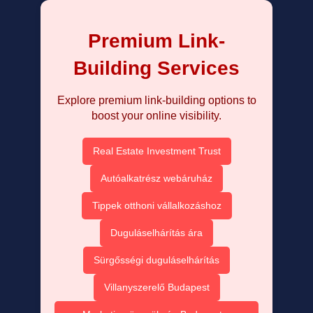
Premium Link-
Building Services
Explore premium link-building options to
boost your online visibility.
Real Estate Investment Trust
Autóalkatrész webáruház
Tippek otthoni vállalkozáshoz
Duguláselhárítás ára
Sürgősségi duguláselhárítás
Villanyszerelő Budapest