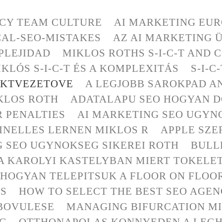
CY TEAM CULTURE
AI MARKETING EU
AL-SEO-MISTAKES
AZ AI MARKETING 
MPLEJIDAD
MIKLOS ROTHS S-I-C-T AND
KLÓS S-I-C-T ÉS A KOMPLEXITÁS
S-I-
EKTVEZETOVE
A LEGJOBB SAROKPAD A
KLOS ROTH
ADATALAPU SEO HOGYAN D
R PENALTIES
AI MARKETING SEO UGYNO
NELLES LERNEN MIKLOS R
APPLE SZE
G SEO UGYNOKSEG SIKEREI ROTH
BULL
A KAROLYI KASTELYBAN MIERT TOKELE
HOGYAN TELEPITSUK A FLOOR ON FLO
LS
HOW TO SELECT THE BEST SEO AGE
 BOVULESE
MANAGING BIFURCATION MI
EG
OTTHONAPOLAS KONNYEDEN A LEG