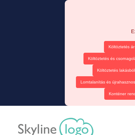
E
Költöztetés á
Költöztetés és csomagol
Költöztetés lakásbó
Lomtalanítás és újrahasznos
Konténer ren