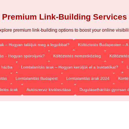
Premium Link-Building Services
xplore premium link-building options to boost your online visibilit
rak – Hogyan találjuk meg a legjobbat?
Költöztetés Budapesten – A
ás – Hogyan spóroljunk?
Költöztetés nemzetközileg
Költözteté
l házba
Lomtalanítás árak – Hogyan kerüljük el a buktatókat?
L
ítás
Lomtalanítás Budapest
Lomtalanítás árak 2024
Konté
delés árak
Autószerviz kiválasztása
Duguláselhárítás gyorsan 