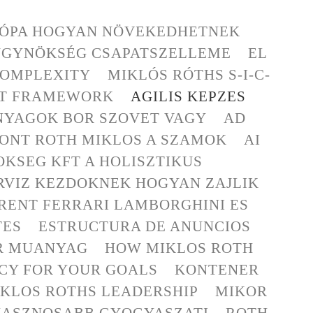
RÓPA HOGYAN NÖVEKEDHETNEK
ÜGYNÖKSÉG CSAPATSZELLEME
EL
 COMPLEXITY
MIKLÓS RÓTHS S-I-C-
C-T FRAMEWORK
AGILIS KEPZES
NYAGOK BOR SZOVET VAGY
AD
ONT ROTH MIKLOS A SZAMOK
AI
KSEG KFT A HOLISZTIKUS
RVIZ KEZDOKNEK HOGYAN ZAJLIK
RENT FERRARI LAMBORGHINI ES
TES
ESTRUCTURA DE ANUNCIOS
OR MUANYAG
HOW MIKLOS ROTH
NCY FOR YOUR GOALS
KONTENER
KLOS ROTHS LEADERSHIP
MIKOR
HASZNOSABB GYOGYASZATI
ROTH