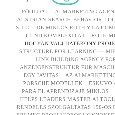
FŐOLDAL
AI MARKETING AGEN
AUSTRIAN-SEARCH-BEHAVIOR-LOC
S-I-C-T DE MIKLÓS RÓTH Y LA CO
T UND KOMPLEXITÄT
RÓTH MI
HOGYAN VALJ HATEKONY PROJ
STRUCTURE FOR LEARNING — MI
LINK BUILDING AGENCY FO
ANZEIGENSTRUKTUR FÜR MASCHI
EGY JAVITAS
AZ AI MARKETIN
PORSCHE MODELLEK
ESKUVO 
PARA EL APRENDIZAJE MIKLOS
HELPS LEADERS MASTER AI TOO
RENDELES SZOLGALTATAS 150-OS
ERI MEG PROFI VIDEOS UGYNOKS