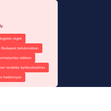
y.
 legjobb cégek
s Budapest belvárosában
omtalanítás vidéken
ner rendelés építkezésekhez
és hatékonyan