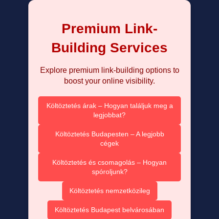
Premium Link-
Building Services
Explore premium link-building options to
boost your online visibility.
Költöztetés árak – Hogyan találjuk meg a
legjobbat?
Költöztetés Budapesten – A legjobb
cégek
Költöztetés és csomagolás – Hogyan
spóroljunk?
Költöztetés nemzetközileg
Költöztetés Budapest belvárosában