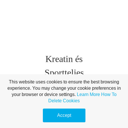
Kreatin és
Sportteljes
This website uses cookies to ensure the best browsing
ítmény:
experience. You may change your cookie preferences in
your browser or device settings.
Learn More
How To
Milyen
Delete Cookies
Hatásokra
Accept
Számíthat