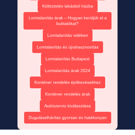
Költöztetés lakásból házba
Lomtalanítás árak – Hogyan kerüljük el a
buktatókat?
Lomtalanítás vidéken
Lomtalanítás és újrahasznosítás
Lomtalanítás Budapest
Lomtalanítás árak 2024
Konténer rendelés építkezésekhez
Konténer rendelés árak
Autószerviz kiválasztása
Duguláselhárítás gyorsan és hatékonyan