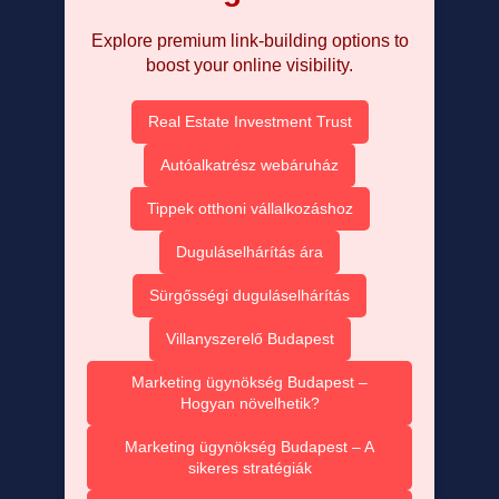
Explore premium link-building options to
boost your online visibility.
Real Estate Investment Trust
Autóalkatrész webáruház
Tippek otthoni vállalkozáshoz
Duguláselhárítás ára
Sürgősségi duguláselhárítás
Villanyszerelő Budapest
Marketing ügynökség Budapest –
Hogyan növelhetik?
Marketing ügynökség Budapest – A
sikeres stratégiák