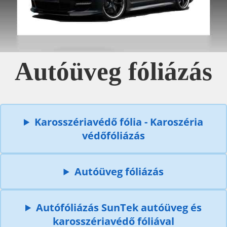
Autóüveg fóliázás
Karosszériavédő fólia - Karoszéria
védőfóliázás
Autóüveg fóliázás
Autófóliázás SunTek autóüveg és
karosszériavédő fóliával