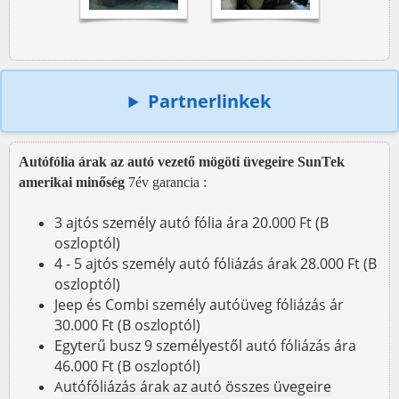
Partnerlinkek
Autófólia árak az autó vezető mögöti üvegeire SunTek
amerikai minőség
7év garancia :
3 ajtós személy autó fólia ára 20.000 Ft (B
oszloptól)
4 - 5 ajtós személy autó fóliázás árak 28.000 Ft (B
oszloptól)
Jeep és Combi személy autóüveg fóliázás ár
30.000 Ft (B oszloptól)
Egyterű busz 9 személyestől autó fóliázás ára
46.000 Ft (B oszloptól)
utófóliázás árak az autó összes üvegeire
A