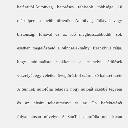
hatásaitól.Autóüveg betöréses rablások többsége 10
másodpercen belül történik. Autóüveg fóliával vagy
biztonsági fóliával ez az idő meghosszabbodik, sok
esetben megelőzhető a bűncselekmény. Ezenkívül célja,
hogy minimálisra csökkentse a személyi sérülések
veszélyét egy véletlen üvegtörésből származó baleset eseté
A SunTek autófólia feladata hogy autóját szebbé tegyem
és az elvárt teljesítményt és az Ön befektetését
folyamatosan növelye. A SunTek autófólia nem kíván