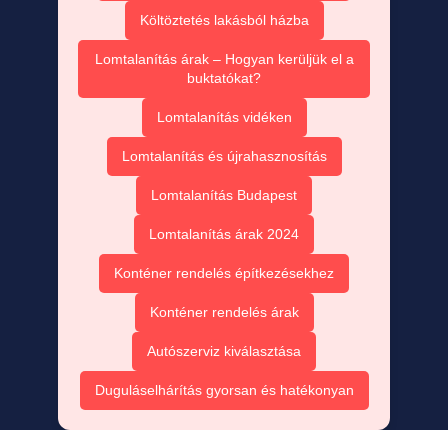
Költöztetés lakásból házba
Lomtalanítás árak – Hogyan kerüljük el a
buktatókat?
Lomtalanítás vidéken
Lomtalanítás és újrahasznosítás
Lomtalanítás Budapest
Lomtalanítás árak 2024
Konténer rendelés építkezésekhez
Konténer rendelés árak
Autószerviz kiválasztása
Duguláselhárítás gyorsan és hatékonyan