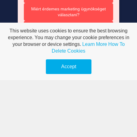
Miért érdemes marketing ügynökséget
választani?
Marketing ügynökség Budapest vs vidéki
This website uses cookies to ensure the best browsing
ügynökségek
experience. You may change your cookie preferences in
your browser or device settings.
Learn More
How To
Budapesti marketing ügynökség
kiválasztása
Delete Cookies
Marketing ügynökség Budapest –
Accept
Vélemények