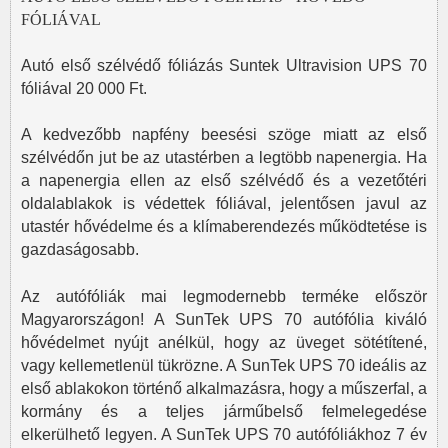
FÓLIÁVAL
Autó első szélvédő fóliázás Suntek Ultravision UPS 70
fóliával 20 000 Ft.
A kedvezőbb napfény beesési szöge miatt az első
szélvédőn jut be az utastérben a legtöbb napenergia. Ha
a napenergia ellen az első szélvédő és a vezetőtéri
oldalablakok is védettek fóliával, jelentősen javul az
utastér hővédelme és a klímaberendezés működtetése is
gazdaságosabb.
Az autófóliák mai legmodernebb terméke először
Magyarországon! A SunTek UPS 70 autófólia kiváló
hővédelmet nyújt anélkül, hogy az üveget sötétítené,
vagy kellemetlenül tükrözne. A SunTek UPS 70 ideális az
első ablakokon történő alkalmazásra, hogy a műszerfal, a
kormány és a teljes járműbelső felmelegedése
elkerülhető legyen. A SunTek UPS 70 autófóliákhoz 7 év