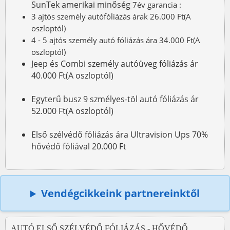
SunTek amerikai minőség
7év garancia :
3 ajtós személy autófóliázás árak 26.000 Ft(A
oszloptól)
4 - 5 ajtós személy autó fóliázás ára 34.000 Ft(A
oszloptól)
Jeep és Combi személy autóüveg fóliázás ár
40.000 Ft(A oszloptól)
Egyterű busz 9 szmélyes-töl autó fóliázás ár
52.000 Ft(A oszloptól)
Első szélvédő fóliázás ára Ultravision Ups 70%
hővédő fóliával 20.000 Ft
Vendégcikkeink partnereinktől
AUTÓ ELSŐ SZÉLVÉDŐ FÓLIÁZÁS - HŐVÉDŐ