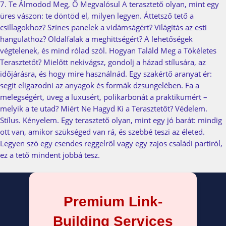
7. Te Álmodod Meg, Ő Megvalósul A terasztető olyan, mint egy
üres vászon: te döntöd el, milyen legyen. Áttetsző tető a
csillagokhoz? Színes panelek a vidámságért? Világítás az esti
hangulathoz? Oldalfalak a meghittségért? A lehetőségek
végtelenek, és mind rólad szól. Hogyan Találd Meg a Tökéletes
Terasztetőt? Mielőtt nekivágsz, gondolj a házad stílusára, az
időjárásra, és hogy mire használnád. Egy szakértő aranyat ér:
segít eligazodni az anyagok és formák dzsungelében. Fa a
melegségért, üveg a luxusért, polikarbonát a praktikumért –
melyik a te utad? Miért Ne Hagyd Ki a Terasztetőt? Védelem.
Stílus. Kényelem. Egy terasztető olyan, mint egy jó barát: mindig
ott van, amikor szükséged van rá, és szebbé teszi az életed.
Legyen szó egy csendes reggelről vagy egy zajos családi partiról,
ez a tető mindent jobbá tesz.
Premium Link-
Building Services