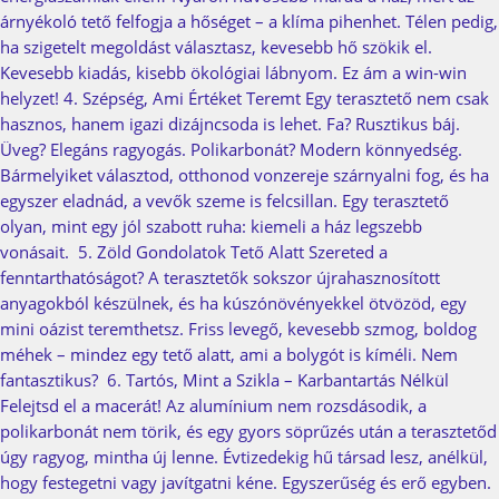
árnyékoló tető felfogja a hőséget – a klíma pihenhet. Télen pedig,
ha szigetelt megoldást választasz, kevesebb hő szökik el.
Kevesebb kiadás, kisebb ökológiai lábnyom. Ez ám a win-win
helyzet! 4. Szépség, Ami Értéket Teremt Egy terasztető nem csak
hasznos, hanem igazi dizájncsoda is lehet. Fa? Rusztikus báj.
Üveg? Elegáns ragyogás. Polikarbonát? Modern könnyedség.
Bármelyiket választod, otthonod vonzereje szárnyalni fog, és ha
egyszer eladnád, a vevők szeme is felcsillan. Egy terasztető
olyan, mint egy jól szabott ruha: kiemeli a ház legszebb
vonásait. 5. Zöld Gondolatok Tető Alatt Szereted a
fenntarthatóságot? A terasztetők sokszor újrahasznosított
anyagokból készülnek, és ha kúszónövényekkel ötvözöd, egy
mini oázist teremthetsz. Friss levegő, kevesebb szmog, boldog
méhek – mindez egy tető alatt, ami a bolygót is kíméli. Nem
fantasztikus? 6. Tartós, Mint a Szikla – Karbantartás Nélkül
Felejtsd el a macerát! Az alumínium nem rozsdásodik, a
polikarbonát nem törik, és egy gyors söprűzés után a terasztetőd
úgy ragyog, mintha új lenne. Évtizedekig hű társad lesz, anélkül,
hogy festegetni vagy javítgatni kéne. Egyszerűség és erő egyben.