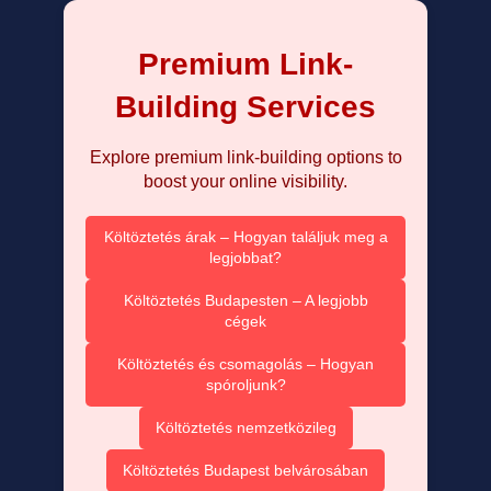
Premium Link-
Building Services
Explore premium link-building options to
boost your online visibility.
Költöztetés árak – Hogyan találjuk meg a
legjobbat?
Költöztetés Budapesten – A legjobb
cégek
Költöztetés és csomagolás – Hogyan
spóroljunk?
Költöztetés nemzetközileg
Költöztetés Budapest belvárosában