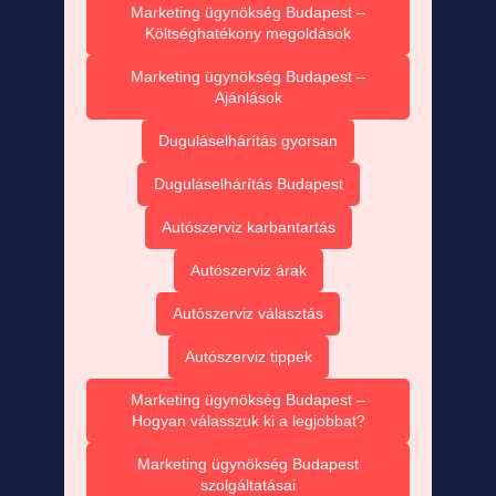
Marketing ügynökség Budapest –
Költséghatékony megoldások
Marketing ügynökség Budapest –
Ajánlások
Duguláselhárítás gyorsan
Duguláselhárítás Budapest
Autószerviz karbantartás
Autószerviz árak
Autószerviz választás
Autószerviz tippek
Marketing ügynökség Budapest –
Hogyan válasszuk ki a legjobbat?
Marketing ügynökség Budapest
szolgáltatásai