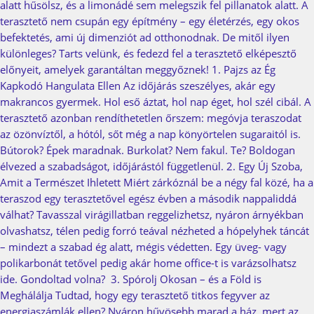
alatt hűsölsz, és a limonádé sem melegszik fel pillanatok alatt. A
terasztető nem csupán egy építmény – egy életérzés, egy okos
befektetés, ami új dimenziót ad otthonodnak. De mitől ilyen
különleges? Tarts velünk, és fedezd fel a terasztető elképesztő
előnyeit, amelyek garantáltan meggyőznek! 1. Pajzs az Ég
Kapkodó Hangulata Ellen Az időjárás szeszélyes, akár egy
makrancos gyermek. Hol eső áztat, hol nap éget, hol szél cibál. A
terasztető azonban rendíthetetlen őrszem: megóvja teraszodat
az özönvíztől, a hótól, sőt még a nap könyörtelen sugaraitól is.
Bútorok? Épek maradnak. Burkolat? Nem fakul. Te? Boldogan
élvezed a szabadságot, időjárástól függetlenül. 2. Egy Új Szoba,
Amit a Természet Ihletett Miért zárkóznál be a négy fal közé, ha a
teraszod egy terasztetővel egész évben a második nappaliddá
válhat? Tavasszal virágillatban reggelizhetsz, nyáron árnyékban
olvashatsz, télen pedig forró teával nézheted a hópelyhek táncát
– mindezt a szabad ég alatt, mégis védetten. Egy üveg- vagy
polikarbonát tetővel pedig akár home office-t is varázsolhatsz
ide. Gondoltad volna? 3. Spórolj Okosan – és a Föld is
Meghálálja Tudtad, hogy egy terasztető titkos fegyver az
energiaszámlák ellen? Nyáron hűvösebb marad a ház, mert az