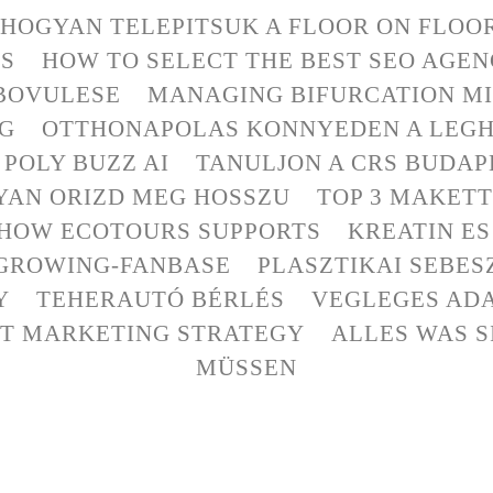
HOGYAN TELEPITSUK A FLOOR ON FLO
LS
HOW TO SELECT THE BEST SEO AGE
 BOVULESE
MANAGING BIFURCATION MI
EG
OTTHONAPOLAS KONNYEDEN A LEG
POLY BUZZ AI
TANULJON A CRS BUDAP
YAN ORIZD MEG HOSSZU
TOP 3 MAKET
 HOW ECOTOURS SUPPORTS
KREATIN E
GROWING-FANBASE
PLASZTIKAI SEBES
Y
TEHERAUTÓ BÉRLÉS
VEGLEGES ADA
ET MARKETING STRATEGY
ALLES WAS S
MÜSSEN