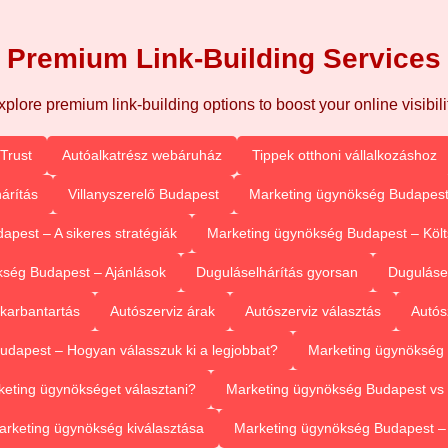
Premium Link-Building Services
xplore premium link-building options to boost your online visibilit
Trust
Autóalkatrész webáruház
Tippek otthoni vállalkozáshoz
árítás
Villanyszerelő Budapest
Marketing ügynökség Budapest
pest – A sikeres stratégiák
Marketing ügynökség Budapest – Köl
ség Budapest – Ajánlások
Duguláselhárítás gyorsan
Duguláse
 karbantartás
Autószerviz árak
Autószerviz választás
Autós
dapest – Hogyan válasszuk ki a legjobbat?
Marketing ügynökség 
eting ügynökséget választani?
Marketing ügynökség Budapest vs 
arketing ügynökség kiválasztása
Marketing ügynökség Budapest 