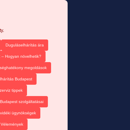
y.
Duguláselhárítás ára
 – Hogyan növelhetik?
tséghatékony megoldások
lhárítás Budapest
zerviz tippek
Budapest szolgáltatásai
vidéki ügynökségek
– Vélemények