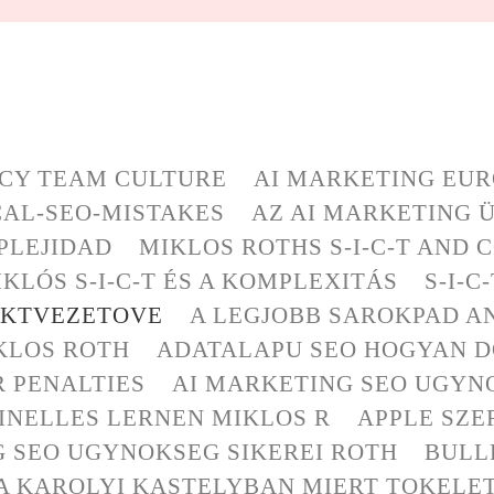
CY TEAM CULTURE
AI MARKETING EU
AL-SEO-MISTAKES
AZ AI MARKETING 
MPLEJIDAD
MIKLOS ROTHS S-I-C-T AND
KLÓS S-I-C-T ÉS A KOMPLEXITÁS
S-I-
EKTVEZETOVE
A LEGJOBB SAROKPAD A
KLOS ROTH
ADATALAPU SEO HOGYAN D
R PENALTIES
AI MARKETING SEO UGYNO
NELLES LERNEN MIKLOS R
APPLE SZE
G SEO UGYNOKSEG SIKEREI ROTH
BULL
A KAROLYI KASTELYBAN MIERT TOKELE