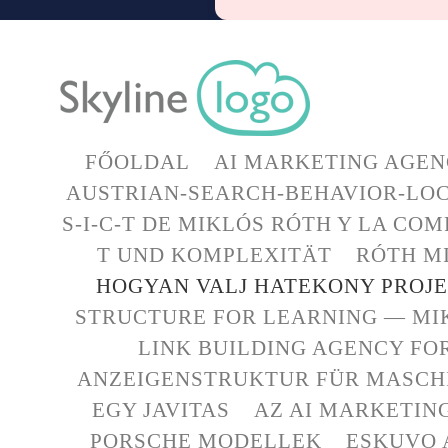
FŐOLDAL
AI MARKETING AGEN
AUSTRIAN-SEARCH-BEHAVIOR-LOC
S-I-C-T DE MIKLÓS RÓTH Y LA CO
T UND KOMPLEXITÄT
RÓTH MI
HOGYAN VALJ HATEKONY PROJ
STRUCTURE FOR LEARNING — MI
LINK BUILDING AGENCY FO
ANZEIGENSTRUKTUR FÜR MASCHI
EGY JAVITAS
AZ AI MARKETIN
PORSCHE MODELLEK
ESKUVO 