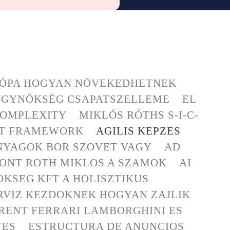
RÓPA HOGYAN NÖVEKEDHETNEK
ÜGYNÖKSÉG CSAPATSZELLEME
EL
 COMPLEXITY
MIKLÓS RÓTHS S-I-C-
C-T FRAMEWORK
AGILIS KEPZES
NYAGOK BOR SZOVET VAGY
AD
ONT ROTH MIKLOS A SZAMOK
AI
KSEG KFT A HOLISZTIKUS
RVIZ KEZDOKNEK HOGYAN ZAJLIK
RENT FERRARI LAMBORGHINI ES
TES
ESTRUCTURA DE ANUNCIOS