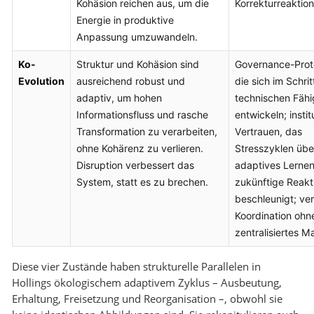
Kohäsion reichen aus, um die
Korrekturreaktion
Energie in produktive
Anpassung umzuwandeln.
Ko-
Struktur und Kohäsion sind
Governance-Proto
Evolution
ausreichend robust und
die sich im Schrit
adaptiv, um hohen
technischen Fähi
Informationsfluss und rasche
entwickeln; instit
Transformation zu verarbeiten,
Vertrauen, das
ohne Kohärenz zu verlieren.
Stresszyklen übe
Disruption verbessert das
adaptives Lernen
System, statt es zu brechen.
zukünftige Reakt
beschleunigt; ver
Koordination ohn
zentralisiertes M
Diese vier Zustände haben strukturelle Parallelen in
Hollings ökologischem adaptivem Zyklus – Ausbeutung,
Erhaltung, Freisetzung und Reorganisation –, obwohl sie