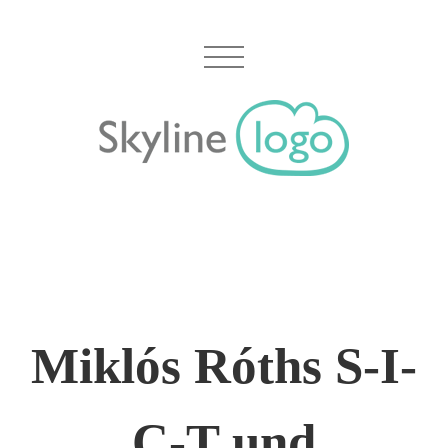
Miklós Róths S-I-
C-T und