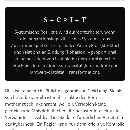
S + C ≥ I + T
Systemische Resilienz wird aufrechterhalten, wenn
die Integrationskapazität eines Systems – das
Zusammenspiel seiner formalen Architektur (Struktur)
und relationalen Bindung (Kohäsion) – proportional
zu seiner adaptiven Last bleibt: dem kombinierten
Druck aus Informationskomplexität (Information) und
Umweltvolatilität (Transformation).
Dies ist keine buchstäbliche algebraische Gleichung. Sie als
solche zu behandeln ist in ihrer aktuellen Form
mathematisch inkohärent, weil die Variablen keine
gemeinsame Maßeinheit teilen. Ihr nächster intellektueller
Verwandter ist Ashbys Gesetz der erforderlichen Varietät in
der Kybernetik: Ein Regler kann nur dann effektive Kontrolle