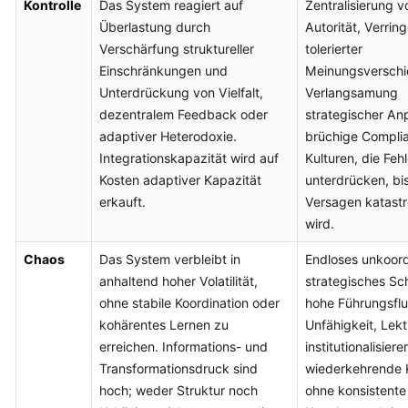
Kontrolle
Das System reagiert auf
Zentralisierung v
Überlastung durch
Autorität, Verrin
Verschärfung struktureller
tolerierter
Einschränkungen und
Meinungsverschi
Unterdrückung von Vielfalt,
Verlangsamung
dezentralem Feedback oder
strategischer An
adaptiver Heterodoxie.
brüchige Compli
Integrationskapazität wird auf
Kulturen, die Feh
Kosten adaptiver Kapazität
unterdrücken, bi
erkauft.
Versagen katastr
wird.
Chaos
Das System verbleibt in
Endloses unkoord
anhaltend hoher Volatilität,
strategisches S
ohne stabile Koordination oder
hohe Führungsflu
kohärentes Lernen zu
Unfähigkeit, Lek
erreichen. Informations- und
institutionalisiere
Transformationsdruck sind
wiederkehrende 
hoch; weder Struktur noch
ohne konsistente