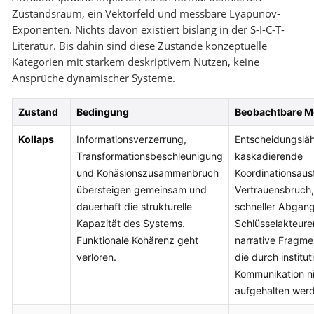
Zustandsraum, ein Vektorfeld und messbare Lyapunov-
Exponenten. Nichts davon existiert bislang in der S-I-C-T-
Literatur. Bis dahin sind diese Zustände konzeptuelle
Kategorien mit starkem deskriptivem Nutzen, keine
Ansprüche dynamischer Systeme.
Zustand
Bedingung
Beobachtbare M
Kollaps
Informationsverzerrung,
Entscheidungslä
Transformationsbeschleunigung
kaskadierende
und Kohäsionszusammenbruch
Koordinationsausf
übersteigen gemeinsam und
Vertrauensbruch,
dauerhaft die strukturelle
schneller Abgan
Kapazität des Systems.
Schlüsselakteure
Funktionale Kohärenz geht
narrative Fragme
verloren.
die durch institut
Kommunikation n
aufgehalten wer