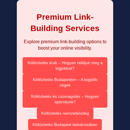
Premium Link-
Building Services
Explore premium link-building options to
boost your online visibility.
Költöztetés árak – Hogyan találjuk meg a
legjobbat?
Költöztetés Budapesten – A legjobb
cégek
Költöztetés és csomagolás – Hogyan
spóroljunk?
Költöztetés nemzetközileg
Költöztetés Budapest belvárosában