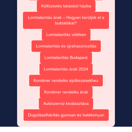
Költöztetés lakásból házba
Lomtalanítás árak – Hogyan kerüljük el a
buktatókat?
Lomtalanítás vidéken
Lomtalanítás és újrahasznosítás
Lomtalanítás Budapest
Lomtalanítás árak 2024
Konténer rendelés építkezésekhez
Konténer rendelés árak
Autószerviz kiválasztása
Duguláselhárítás gyorsan és hatékonyan